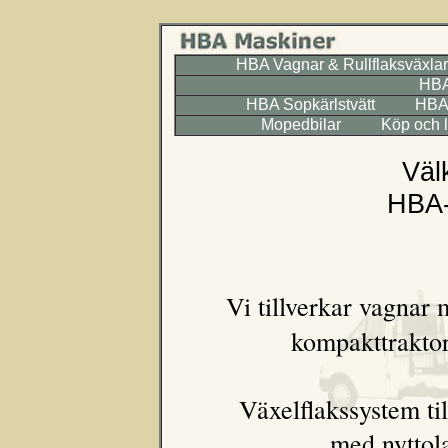
HBA Vagnar & Rullflaksväxla
HBA
HBA Sopkärlstvätt
HBA
Mopedbilar
Köp och l
Väl
HBA
Vi tillverkar vagnar 
kompakttraktor
Växelflakssystem til
med nyttola